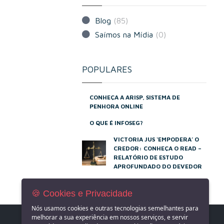
Blog
(85)
Saímos na Mídia
(0)
POPULARES
CONHEÇA A ARISP, SISTEMA DE
PENHORA ONLINE
O QUE É INFOSEG?
VICTORIA JUS ‘EMPODERA’ O
CREDOR: CONHEÇA O READ –
RELATÓRIO DE ESTUDO
APROFUNDADO DO DEVEDOR
🍪 Cookies e Privacidade
Nós usamos cookies e outras tecnologias semelhantes para
melhorar a sua experiência em nossos serviços, e servir