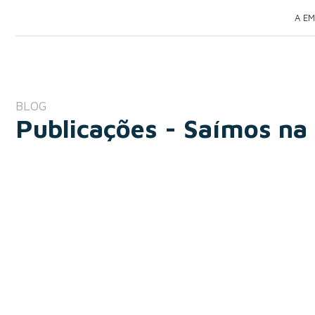
A E
BLOG
Publicações - Saímos na